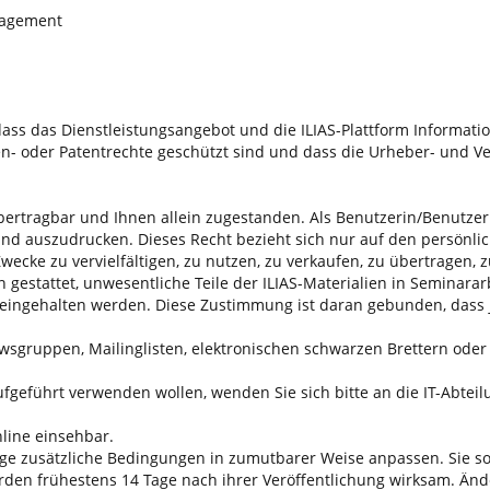
nagement
ass das Dienstleistungsangebot und die ILIAS-Plattform Informatione
en- oder Patentrechte geschützt sind und dass die Urheber- und V
bertragbar und Ihnen allein zugestanden. Als Benutzerin/Benutzer s
und auszudrucken. Dieses Recht bezieht sich nur auf den persönl
e Zwecke zu vervielfältigen, zu nutzen, zu verkaufen, zu übertragen,
n gestattet, unwesentliche Teile der ILIAS-Materialien in Seminara
eingehalten werden. Diese Zustimmung ist daran gebunden, dass 
wsgruppen, Mailinglisten, elektronischen schwarzen Brettern oder 
ufgeführt verwenden wollen, wenden Sie sich bitte an die IT-Abtei
line einsehbar.
ge zusätzliche Bedingungen in zumutbarer Weise anpassen. Sie s
den frühestens 14 Tage nach ihrer Veröffentlichung wirksam. Änd