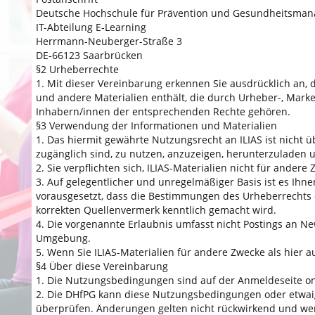
Deutsche Hochschule für Prävention und Gesundheitsma
IT-Abteilung E-Learning
Herrmann-Neuberger-Straße 3
DE-66123 Saarbrücken
§2 Urheberrechte
1. Mit dieser Vereinbarung erkennen Sie ausdrücklich an, d
und andere Materialien enthält, die durch Urheber-, Mark
Inhabern/innen der entsprechenden Rechte gehören.
§3 Verwendung der Informationen und Materialien
1. Das hiermit gewährte Nutzungsrecht an ILIAS ist nicht ü
zugänglich sind, zu nutzen, anzuzeigen, herunterzuladen 
2. Sie verpflichten sich, ILIAS-Materialien nicht für ander
3. Auf gelegentlicher und unregelmäßiger Basis ist es Ihne
vorausgesetzt, dass die Bestimmungen des Urheberrechts 
korrekten Quellenvermerk kenntlich gemacht wird.
4. Die vorgenannte Erlaubnis umfasst nicht Postings an Ne
Umgebung.
5. Wenn Sie ILIAS-Materialien für andere Zwecke als hier a
§4 Über diese Vereinbarung
1. Die Nutzungsbedingungen sind auf der Anmeldeseite on
2. Die DHfPG kann diese Nutzungsbedingungen oder etwai
überprüfen. Änderungen gelten nicht rückwirkend und wer